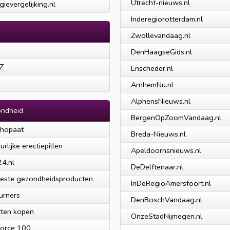
Utrecht-nieuws.nl
gievergelijking.nl
Inderegiorotterdam.nl
Zwollevandaag.nl
DenHaagseGids.nl
Z
Enscheder.nl
ArnhemNu.nl
AlphensNieuws.nl
ndheid
BergenOpZoomVandaag.nl
chopaat
Breda-Nieuws.nl
urlijke erectiepillen
Apeldoornsnieuws.nl
24.nl
DeDelftenaar.nl
este gezondheidsproducten
InDeRegioAmersfoort.nl
urners
DenBoschVandaag.nl
tten kopen
OnzeStadNijmegen.nl
orce 100