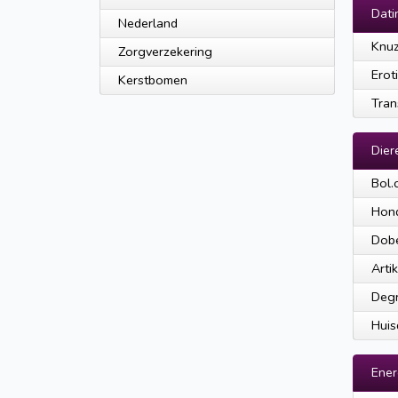
Dati
Nederland
Knuz
Zorgverzekering
Erot
Kerstbomen
Tran
Dier
Bol.
Hon
Dobe
Arti
Degr
Huis
Ener