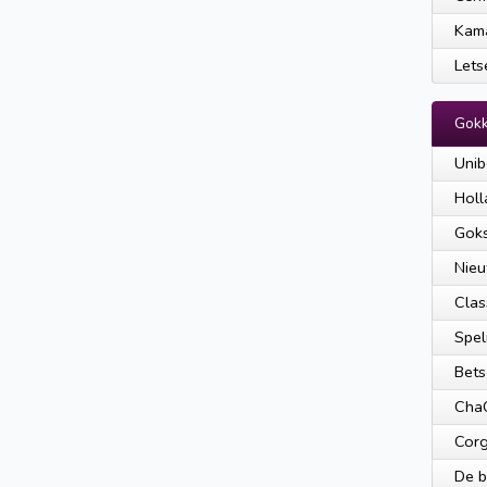
Kam
Lets
Gokk
Unib
Holl
Goks
Nieu
Clas
Spel
Bet
ChaC
Corg
De 