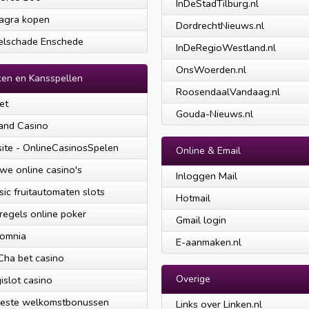
InDeStadTilburg.nl
agra kopen
DordrechtNieuws.nl
elschade Enschede
InDeRegioWestland.nl
OnsWoerden.nl
en en Kansspellen
RoosendaalVandaag.nl
et
Gouda-Nieuws.nl
and Casino
ite - OnlineCasinosSpelen
Online & Email
we online casino's
Inloggen Mail
sic fruitautomaten slots
Hotmail
regels online poker
Gmail login
somnia
E-aanmaken.nl
ha bet casino
Overige
islot casino
beste welkomstbonussen
Links over Linken.nl