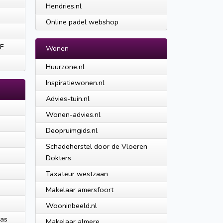
Hendries.nl
Online padel webshop
 E
Wonen
Huurzone.nl
Inspiratiewonen.nl
Advies-tuin.nl
Wonen-advies.nl
Deopruimgids.nl
Schadeherstel door de Vloeren
Dokters
Taxateur westzaan
Makelaar amersfoort
Wooninbeeld.nl
gas
Makelaar almere