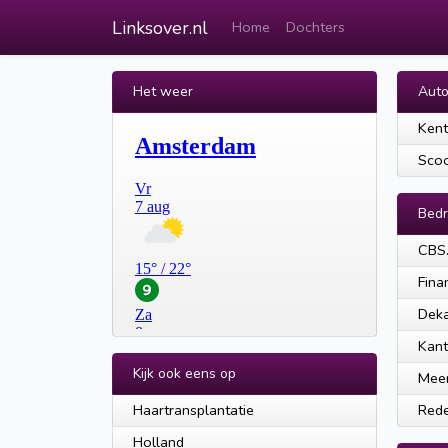
Linksover.nl
Home
Dochters
Het weer
Auto
Kent
Scoo
Bedr
CBS.
Fina
Deka
Kant
Kijk ook eens op
Meer
Haartransplantatie
Rede
Holland