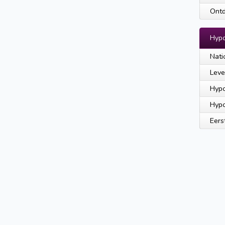
Ontd
Hyp
Nati
Leve
Hypo
Hypo
Eers