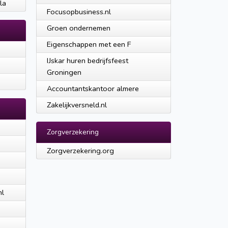
la
Focusopbusiness.nl
Groen ondernemen
Eigenschappen met een F
IJskar huren bedrijfsfeest
Groningen
Accountantskantoor almere
Zakelijkversneld.nl
Zorgverzekering
Zorgverzekering.org
nl