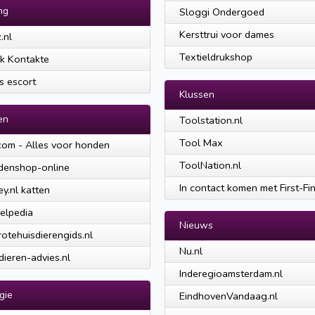
ng
Sloggi Ondergoed
Kersttrui voor dames
.nl
Textieldrukshop
ik Kontakte
s escort
Klussen
en
Toolstation.nl
Tool Max
com - Alles voor honden
ToolNation.nl
denshop-online
In contact komen met First-Fin
y.nl katten
kelpedia
Nieuws
otehuisdierengids.nl
Nu.nl
dieren-advies.nl
Inderegioamsterdam.nl
gie
EindhovenVandaag.nl