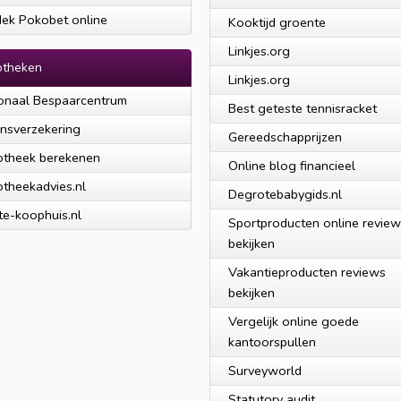
ek Pokobet online
Kooktijd groente
Linkjes.org
otheken
Linkjes.org
onaal Bespaarcentrum
Best geteste tennisracket
nsverzekering
Gereedschapprijzen
theek berekenen
Online blog financieel
theekadvies.nl
Degrotebabygids.nl
te-koophuis.nl
Sportproducten online revie
bekijken
Vakantieproducten reviews
bekijken
Vergelijk online goede
kantoorspullen
Surveyworld
Statutory audit