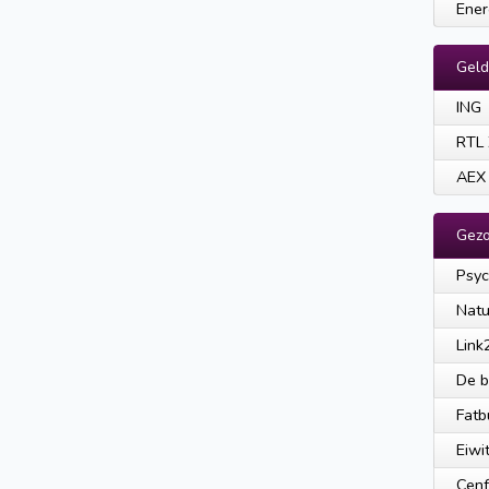
Ener
Geld
ING
RTL 
AEX
Gezo
Psy
Natu
Link
De b
Fatb
Eiwi
Cenf